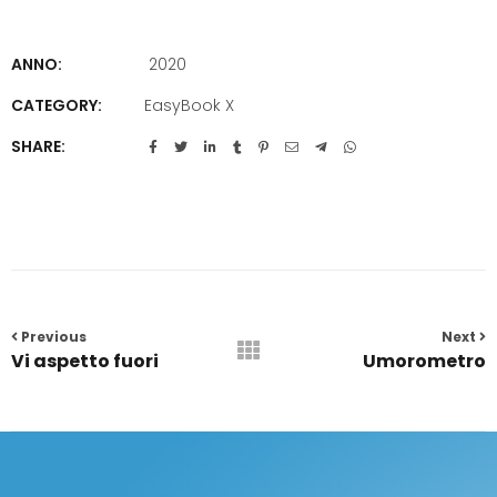
ANNO:
2020
CATEGORY:
EasyBook X
SHARE:
Portfolio
navigation
Previous
Next
Vi aspetto fuori
Umorometro